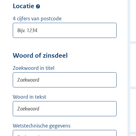
w
Locatie
i
j
4 cijfers van postcode
d
e
r
Woord of zinsdeel
Zoekwoord in titel
Woord in tekst
Wetstechnische gegevens