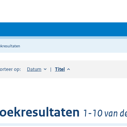
kresultaten
orteer op:
Sorteer op:
Datum
aflopend
Sorteer op:
Titel
aflopend
oekresultaten
1-10 van de