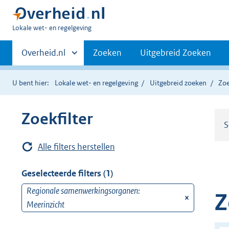
U
Lokale wet- en regelgeving
bent
Primaire
hier:
Andere
Overheid.nl
Zoeken
Uitgebreid Zoeken
sites
navigatie
binnen
U bent hier:
Lokale wet- en regelgeving
Uitgebreid zoeken
Zoe
Zoekfilter
S
Alle filters herstellen
Geselecteerde filters (1)
Regionale samenwerkingsorganen:
v
Z
Meerinzicht
e
r