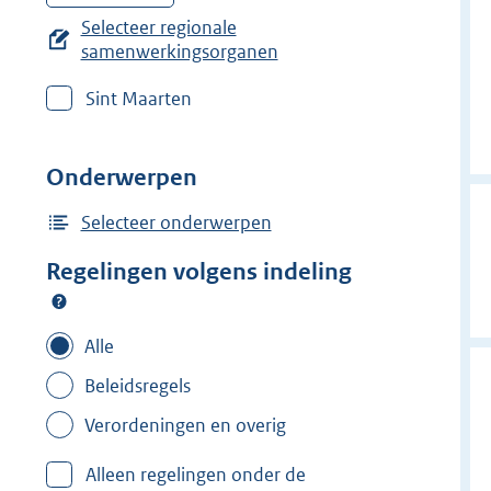
e
Selecteer regionale
r
samenwerkingsorganen
w
Sint Maarten
i
j
d
Onderwerpen
e
Selecteer onderwerpen
r
f
Regelingen volgens indeling
i
l
Alle
t
e
Beleidsregels
r
Verordeningen en overig
:
M
Alleen regelingen onder de