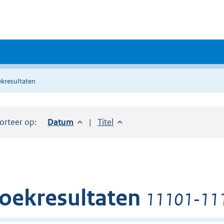
kresultaten
orteer op:
Sorteer op:
Datum
aflopend
Sorteer op:
Titel
oplopend
oekresultaten
11101-1115