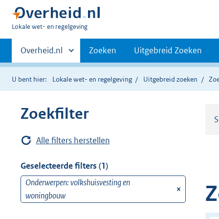
U
Lokale wet- en regelgeving
bent
Primaire
hier:
Andere
Overheid.nl
Zoeken
Uitgebreid Zoeken
sites
navigatie
binnen
U bent hier:
Lokale wet- en regelgeving
Uitgebreid zoeken
Zoe
Zoekfilter
S
Alle filters herstellen
Geselecteerde filters (1)
Onderwerpen: volkshuisvesting en
v
Z
woningbouw
e
r