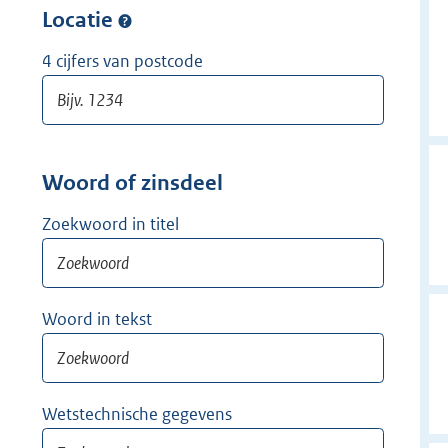
w
Locatie
i
j
4 cijfers van postcode
d
e
r
Woord of zinsdeel
Zoekwoord in titel
Woord in tekst
Wetstechnische gegevens