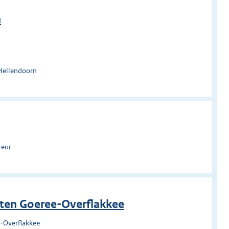
n
Hellendoorn
Leur
nten Goeree-Overflakkee
-Overflakkee