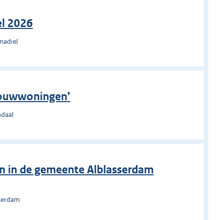
el 2026
madiel
wbouwwoningen’
ndaal
en in de gemeente Alblasserdam
sserdam