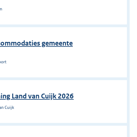
um
saccommodaties gemeente
oort
ing Land van Cuijk 2026
an Cuijk