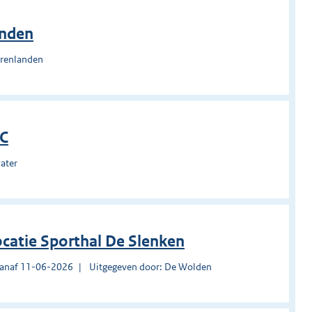
anden
erenlanden
EC
ater
locatie Sporthal De Slenken
vanaf 11-06-2026
Uitgegeven door: De Wolden