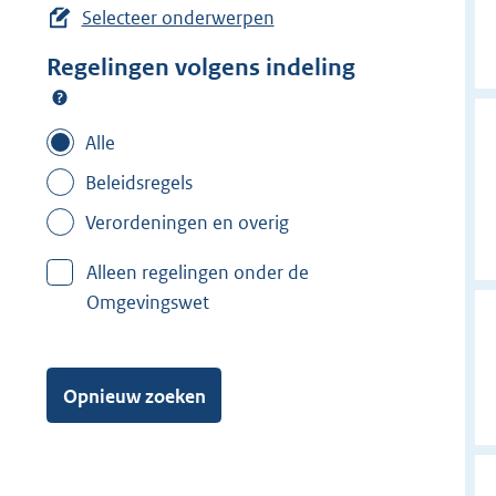
e
Selecteer onderwerpen
r
Regelingen volgens indeling
w
i
j
Alle
d
Beleidsregels
e
r
Verordeningen en overig
f
Alleen regelingen onder de
i
Omgevingswet
l
t
e
Opnieuw zoeken
r
:
v
o