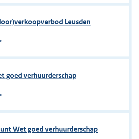
 (door)verkoopverbod Leusden
en
et goed verhuurderschap
um
punt Wet goed verhuurderschap