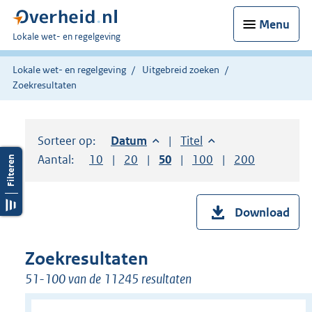
Menu
U
Lokale wet- en regelgeving
bent
hier:
Lokale wet- en regelgeving
Uitgebreid zoeken
Zoekresultaten
Sorteer op:
Sorteer op:
Datum
aflopend
Sorteer op:
Titel
oplopend
Aantal:
Toon
10
resultaten per pagina
Toon
20
resultaten per pagina
Toon
50
resultaten per pagina
Toon
100
resultaten per pag
Toon
200
resultaten
Download
Zoekresultaten
51-100 van de 11245 resultaten