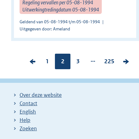
Regeling vervallen per 05-08-1994
Uitwerkingtredingdatum 05-08-1994
Geldend van 05-08-1994 t/m 05-08-1994
Uitgegeven door: Ameland
...
V
P
1
Pagina:
2
P
3
P
225
V
o
a
a
a
o
r
g
g
g
l
i
i
i
i
g
Over deze website
g
n
n
n
e
Contact
e
a
a
a
n
English
p
:
:
:
d
Help
a
e
Zoeken
g
p