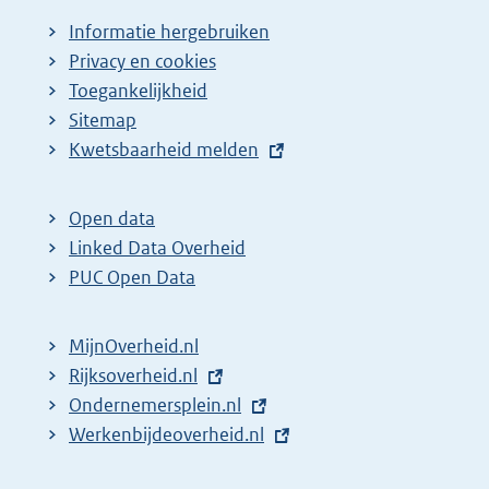
i
a
Informatie hergebruiken
n
g
Privacy en cookies
a
i
Toegankelijkheid
z
n
Sitemap
E
Kwetsbaarheid melden
o
a
x
e
z
t
k
o
Open data
e
Linked Data Overheid
r
e
r
PUC Open Data
e
k
n
s
r
e
MijnOverheid.nl
u
e
l
E
Rijksoverheid.nl
l
s
i
x
E
Ondernemersplein.nl
t
u
n
t
x
E
Werkenbijdeoverheid.nl
k
a
l
e
t
x
:
t
t