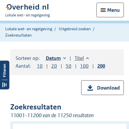
Menu
U
Lokale wet- en regelgeving
bent
hier:
Lokale wet- en regelgeving
Uitgebreid zoeken
Zoekresultaten
Sorteer op:
Sorteer op:
Datum
oplopend
Sorteer op:
Titel
oplopend
Aantal:
Toon
10
resultaten per pagina
Toon
20
resultaten per pagina
Toon
50
resultaten per pagina
Toon
100
resultaten per pag
Toon
200
resultaten
Download
Zoekresultaten
11001-11200 van de 11250 resultaten