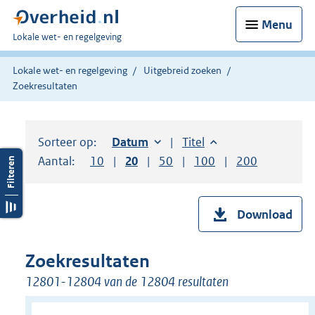
Menu
U
Lokale wet- en regelgeving
bent
hier:
Lokale wet- en regelgeving
Uitgebreid zoeken
Zoekresultaten
Sorteer op:
Sorteer op:
Datum
oplopend
Sorteer op:
Titel
oplopend
Aantal:
Toon
10
resultaten per pagina
Toon
20
resultaten per pagina
Toon
50
resultaten per pagina
Toon
100
resultaten per pag
Toon
200
resultaten
Download
Zoekresultaten
12801-12804 van de 12804 resultaten