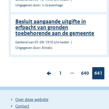
Uitgegeven door: 's-Gravenhage
Besluit aangaande uitgifte in
erfpacht van gronden
toebehorende aan de gemeente
Geldend van 01-08-1916 t/m heden
Uitgegeven door: Almelo
...
V
P
1
P
640
Pagina
641
o
a
a
r
g
g
i
i
i
Over deze website
g
n
n
Contact