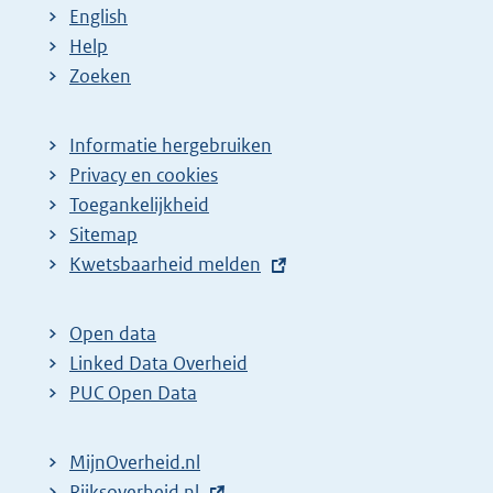
e
a
a
English
p
:
:
Help
a
Zoeken
g
i
Informatie hergebruiken
n
Privacy en cookies
a
Toegankelijkheid
z
Sitemap
E
Kwetsbaarheid melden
o
x
e
t
k
Open data
e
Linked Data Overheid
r
r
PUC Open Data
e
n
s
e
MijnOverheid.nl
u
l
E
Rijksoverheid.nl