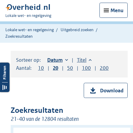
Menu
U
Lokale wet- en regelgeving
bent
hier:
Lokale wet- en regelgeving
Uitgebreid zoeken
Zoekresultaten
Sorteer op:
Sorteer op:
Datum
oplopend
Sorteer op:
Titel
oplopend
Aantal:
Toon
10
resultaten per pagina
Toon
20
resultaten per pagina
Toon
50
resultaten per pagina
Toon
100
resultaten per pag
Toon
200
resultaten
Download
Zoekresultaten
21-40 van de 12804 resultaten