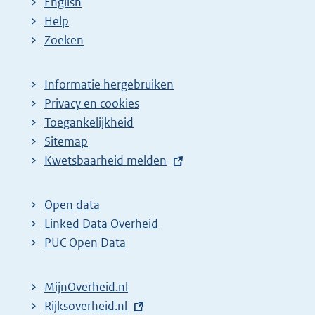
English
p
:
:
:
d
Help
a
e
Zoeken
g
p
i
a
Informatie hergebruiken
n
g
Privacy en cookies
a
i
Toegankelijkheid
z
n
Sitemap
E
Kwetsbaarheid melden
o
a
x
e
z
t
k
o
Open data
e
Linked Data Overheid
r
e
r
PUC Open Data
e
k
n
s
r
e
MijnOverheid.nl
u
e
l
E
Rijksoverheid.nl
l
s
i