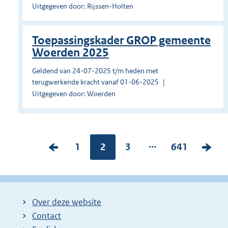
Uitgegeven door: Rijssen-Holten
Toepassingskader GROP gemeente
Woerden 2025
Geldend van 24-07-2025 t/m heden met
terugwerkende kracht vanaf 01-06-2025
Uitgegeven door: Woerden
...
V
P
1
Pagina:
2
P
3
P
641
V
o
a
a
a
o
r
g
g
g
l
i
i
i
i
g
Over deze website
g
n
n
n
e
Contact
e
a
a
a
n