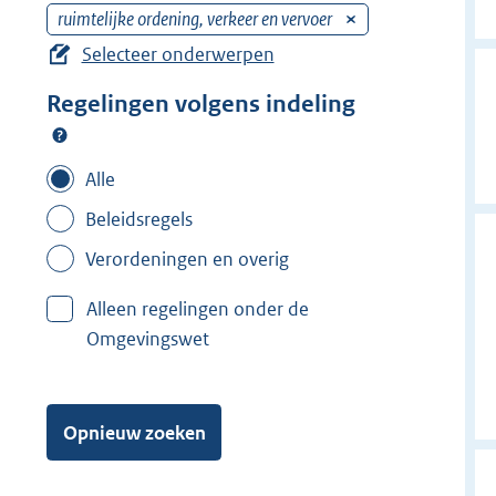
ruimtelijke ordening, verkeer en vervoer
V
e
Selecteer onderwerpen
r
Regelingen volgens indeling
w
i
j
Alle
d
Beleidsregels
e
r
Verordeningen en overig
f
Alleen regelingen onder de
i
Omgevingswet
l
t
e
Opnieuw zoeken
r
: