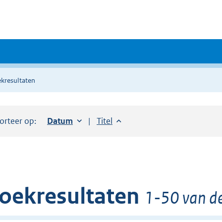
kresultaten
orteer op:
Sorteer op:
Datum
oplopend
Sorteer op:
Titel
oplopend
oekresultaten
1-50 van de