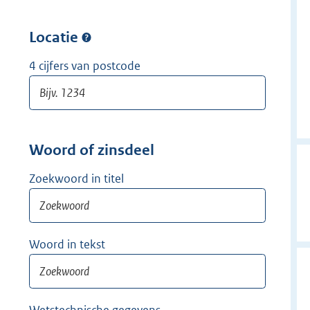
w
r
i
w
Locatie
j
i
d
j
4 cijfers van postcode
e
d
r
e
r
Woord of zinsdeel
Zoekwoord in titel
Woord in tekst
Wetstechnische gegevens