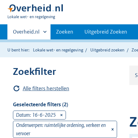
U
Lokale wet- en regelgeving
bent
Primaire
hier:
Andere
Overheid.nl
Zoeken
Uitgebreid Zoeken
sites
navigatie
binnen
U bent hier:
Lokale wet- en regelgeving
Uitgebreid zoeken
Zoe
Zoekfilter
S
Alle filters herstellen
Geselecteerde filters (2)
Datum: 16-6-2025
v
Z
e
Onderwerpen: ruimtelijke ordening, verkeer en
v
r
vervoer
e