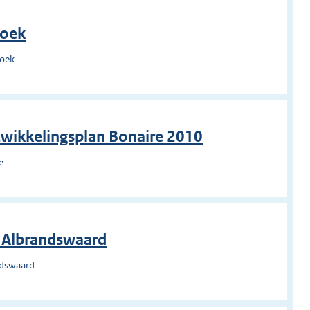
roek
roek
twikkelingsplan Bonaire 2010
e
g Albrandswaard
ndswaard