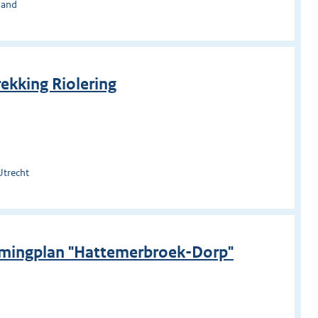
land
ekking Riolering
Utrecht
mmingplan "Hattemerbroek-Dorp"