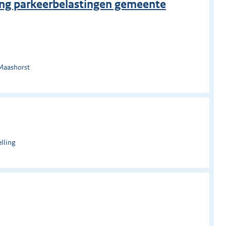
zing parkeerbelastingen gemeente
Maashorst
lling