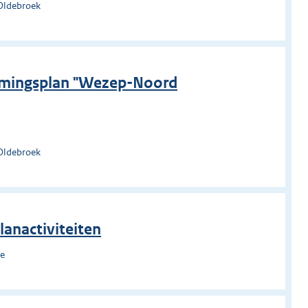
Oldebroek
mmingsplan "Wezep-Noord
Oldebroek
anactiviteiten
he