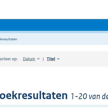
kresultaten
orteer op:
Sorteer op:
Datum
aflopend
Sorteer op:
Titel
aflopend
oekresultaten
1-20 van de