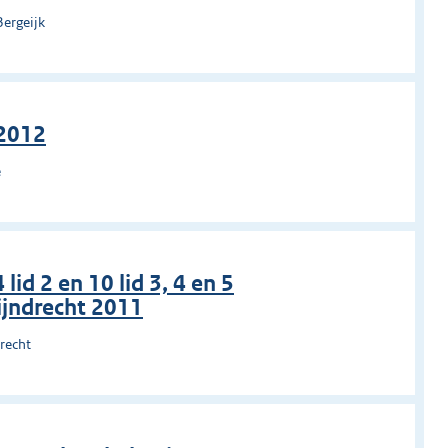
Bergeijk
 2012
e
lid 2 en 10 lid 3, 4 en 5
ijndrecht 2011
recht