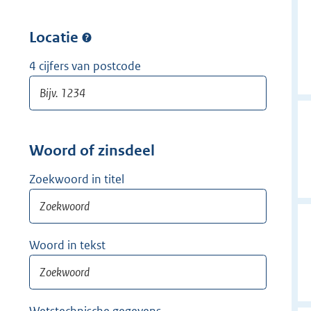
w
r
i
w
Locatie
j
i
d
j
4 cijfers van postcode
e
d
r
e
r
Woord of zinsdeel
Zoekwoord in titel
Woord in tekst
Wetstechnische gegevens