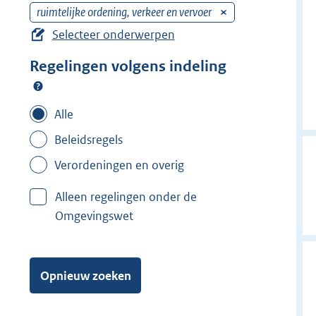
ruimtelijke ordening, verkeer en vervoer
V
e
Selecteer onderwerpen
r
Regelingen volgens indeling
w
i
j
Alle
d
Beleidsregels
e
r
Verordeningen en overig
f
Alleen regelingen onder de
i
Omgevingswet
l
t
e
Opnieuw zoeken
r
: