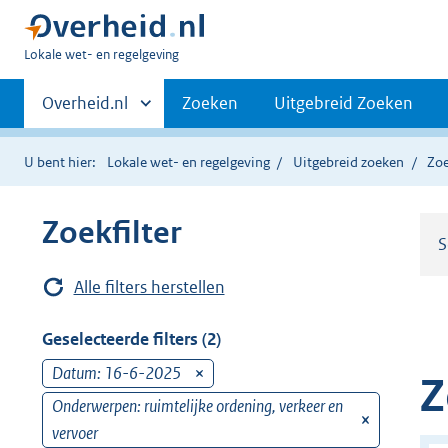
U
Lokale wet- en regelgeving
bent
Primaire
hier:
Andere
Overheid.nl
Zoeken
Uitgebreid Zoeken
sites
navigatie
binnen
U bent hier:
Lokale wet- en regelgeving
Uitgebreid zoeken
Zoe
Zoekfilter
S
Alle filters herstellen
Geselecteerde filters (2)
Datum: 16-6-2025
v
Z
e
Onderwerpen: ruimtelijke ordening, verkeer en
v
r
vervoer
e