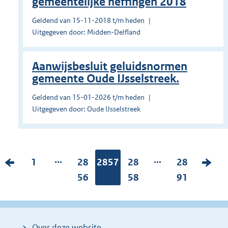
gemeentelijke heffingen 2018
Geldend van 15-11-2018 t/m heden
Uitgegeven door: Midden-Delfland
Aanwijsbesluit geluidsnormen
gemeente Oude IJsselstreek.
Geldend van 15-01-2026 t/m heden
Uitgegeven door: Oude IJsselstreek
...
...
V
P
1
P
28
Pagina:
2857
P
28
P
28
V
o
a
a
56
a
58
a
91
o
r
g
g
g
g
l
i
i
i
i
i
g
g
n
n
n
n
e
Over deze website