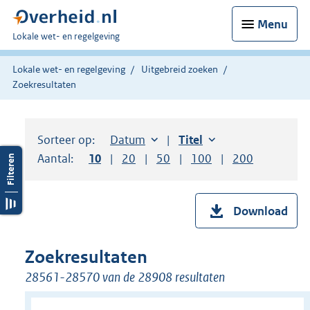
Menu
U
Lokale wet- en regelgeving
bent
hier:
Lokale wet- en regelgeving
Uitgebreid zoeken
Zoekresultaten
Sorteer op:
Sorteer op:
Datum
aflopend
Sorteer op:
Titel
oplopend
Aantal:
Toon
10
resultaten per pagina
Toon
20
resultaten per pagina
Toon
50
resultaten per pagina
Toon
100
resultaten per pag
Toon
200
resultaten
Download
Zoekresultaten
28561-28570 van de 28908 resultaten