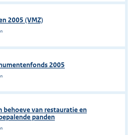
en 2005 (VMZ)
en
onumentenfonds 2005
en
 behoeve van restauratie en
bepalende panden
en