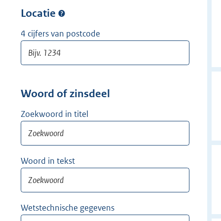
w
r
Locatie
i
w
j
i
4 cijfers van postcode
d
j
e
d
r
e
r
Woord of zinsdeel
Zoekwoord in titel
Woord in tekst
Wetstechnische gegevens