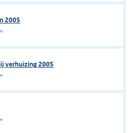
en 2005
en
ij verhuizing 2005
en
en