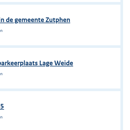
 in de gemeente Zutphen
en
parkeerplaats Lage Weide
en
05
en