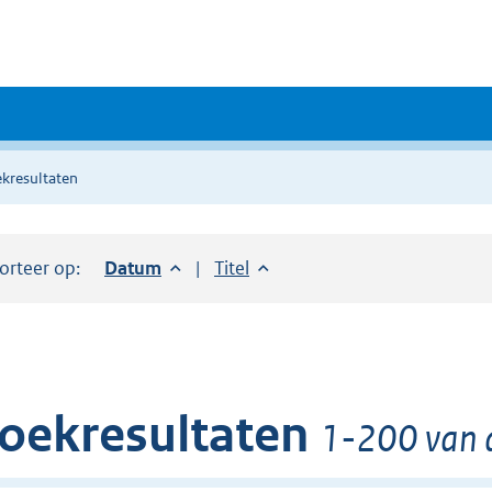
kresultaten
orteer op:
Sorteer op:
Datum
aflopend
Sorteer op:
Titel
oplopend
oekresultaten
1-200 van d