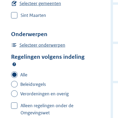
e
Selecteer gemeenten
r
Sint Maarten
w
i
j
Onderwerpen
d
e
Selecteer onderwerpen
r
Regelingen volgens indeling
f
i
l
Alle
t
Beleidsregels
e
Verordeningen en overig
r
:
Alleen regelingen onder de
Z
Omgevingswet
u