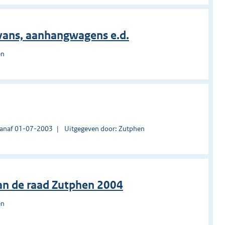
avans, aanhangwagens e.d.
en
vanaf 01-07-2003
Uitgegeven door: Zutphen
an de raad Zutphen 2004
en