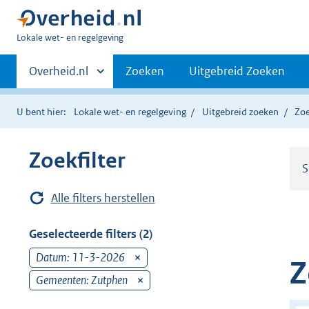
U
Lokale wet- en regelgeving
bent
Primaire
hier:
Andere
Overheid.nl
Zoeken
Uitgebreid Zoeken
sites
navigatie
binnen
U bent hier:
Lokale wet- en regelgeving
Uitgebreid zoeken
Zoe
Zoekfilter
S
Alle filters herstellen
Geselecteerde filters (2)
Datum: 11-3-2026
v
Z
e
Gemeenten: Zutphen
v
r
e