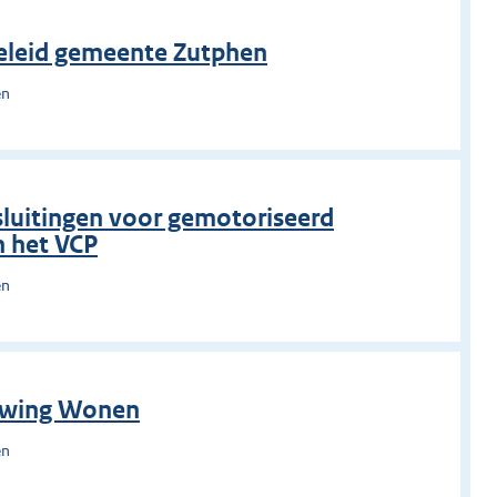
beleid gemeente Zutphen
en
sluitingen voor gemotoriseerd
n het VCP
en
euwing Wonen
en