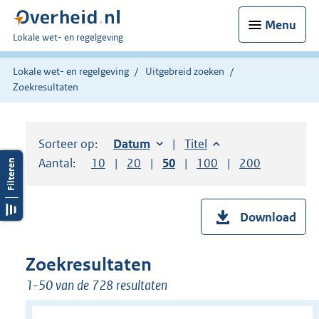
Menu
U
Lokale wet- en regelgeving
bent
hier:
Lokale wet- en regelgeving
Uitgebreid zoeken
Zoekresultaten
Sorteer op:
Sorteer op:
Datum
oplopend
Sorteer op:
Titel
oplopend
Aantal:
Toon
10
resultaten per pagina
Toon
20
resultaten per pagina
Toon
50
resultaten per pagina
Toon
100
resultaten per pag
Toon
200
resultaten
Download
Zoekresultaten
1-50 van de 728 resultaten