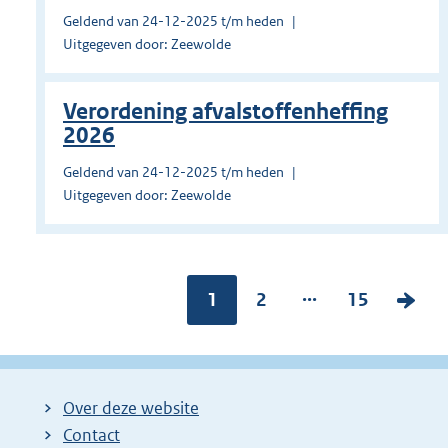
Geldend van 24-12-2025 t/m heden
Uitgegeven door: Zeewolde
Verordening afvalstoffenheffing
2026
Geldend van 24-12-2025 t/m heden
Uitgegeven door: Zeewolde
...
Pagina:
1
P
2
P
15
V
a
a
o
g
g
l
i
i
g
Over deze website
n
n
e
Contact