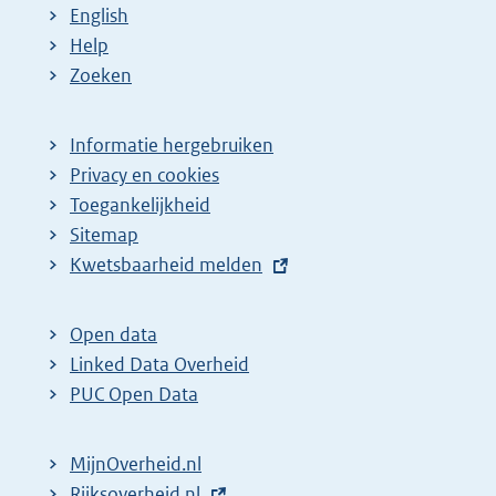
a
a
n
English
:
:
d
Help
e
Zoeken
p
a
Informatie hergebruiken
g
Privacy en cookies
i
Toegankelijkheid
n
Sitemap
E
Kwetsbaarheid melden
a
x
z
t
o
Open data
e
Linked Data Overheid
e
r
PUC Open Data
k
n
r
e
MijnOverheid.nl
e
l
E
Rijksoverheid.nl