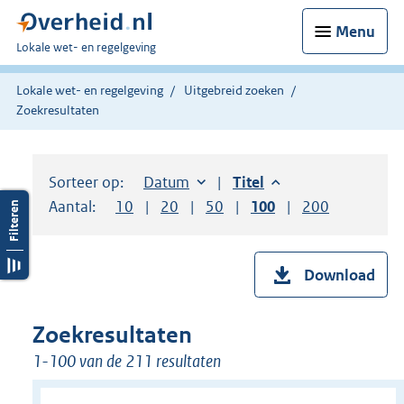
Menu
U
Lokale wet- en regelgeving
bent
hier:
Lokale wet- en regelgeving
Uitgebreid zoeken
Zoekresultaten
Sorteer op:
Sorteer op:
Datum
aflopend
Sorteer op:
Titel
aflopend
Aantal:
Toon
10
resultaten per pagina
Toon
20
resultaten per pagina
Toon
50
resultaten per pagina
Toon
100
resultaten per pag
Toon
200
resultaten
Download
Zoekresultaten
1-100 van de 211 resultaten