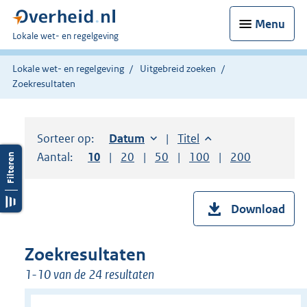
Menu
U
Lokale wet- en regelgeving
bent
hier:
Lokale wet- en regelgeving
Uitgebreid zoeken
Zoekresultaten
Sorteer op:
Sorteer op:
Datum
oplopend
Sorteer op:
Titel
oplopend
Aantal:
Toon
10
resultaten per pagina
Toon
20
resultaten per pagina
Toon
50
resultaten per pagina
Toon
100
resultaten per pag
Toon
200
resultaten
Download
Zoekresultaten
1-10 van de 24 resultaten