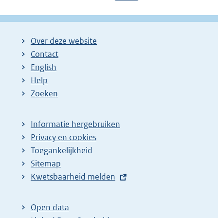
a
a
o
g
g
l
i
i
g
Over deze website
n
n
e
Contact
a
a
n
English
:
:
d
Help
e
Zoeken
p
a
Informatie hergebruiken
g
Privacy en cookies
i
Toegankelijkheid
n
Sitemap
E
Kwetsbaarheid melden
a
x
z
t
o
Open data
e