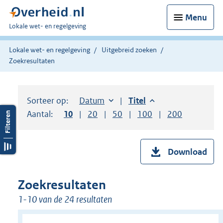
Menu
U
Lokale wet- en regelgeving
bent
hier:
Lokale wet- en regelgeving
Uitgebreid zoeken
Zoekresultaten
Sorteer op:
Sorteer op:
Datum
aflopend
Sorteer op:
Titel
aflopend
Aantal:
Toon
10
resultaten per pagina
Toon
20
resultaten per pagina
Toon
50
resultaten per pagina
Toon
100
resultaten per pag
Toon
200
resultaten
Download
Zoekresultaten
1-10 van de 24 resultaten