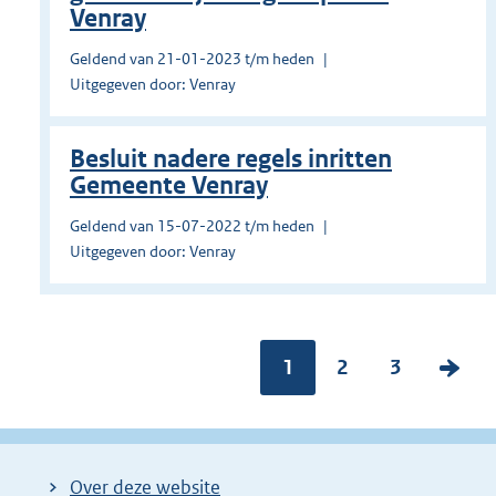
Venray
Geldend van 21-01-2023 t/m heden
Uitgegeven door: Venray
Besluit nadere regels inritten
Gemeente Venray
Geldend van 15-07-2022 t/m heden
Uitgegeven door: Venray
Pagina:
1
P
2
P
3
V
a
a
o
g
g
l
i
i
g
Over deze website