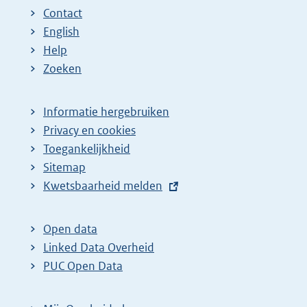
n
n
e
Contact
a
a
n
English
:
:
d
Help
e
Zoeken
p
a
Informatie hergebruiken
g
Privacy en cookies
i
Toegankelijkheid
n
Sitemap
E
Kwetsbaarheid melden
a
x
z
t
o
Open data
e
Linked Data Overheid
e
r
PUC Open Data
k
n
r
e