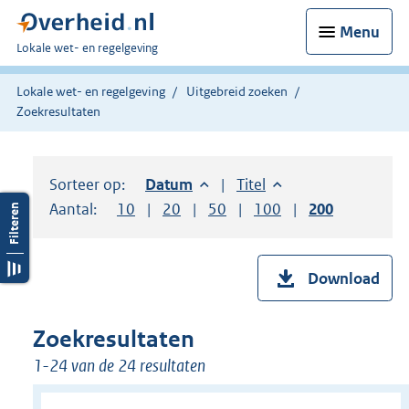
Menu
U
Lokale wet- en regelgeving
bent
hier:
Lokale wet- en regelgeving
Uitgebreid zoeken
Zoekresultaten
Sorteer op:
Sorteer op:
Datum
aflopend
Sorteer op:
Titel
oplopend
Aantal:
Toon
10
resultaten per pagina
Toon
20
resultaten per pagina
Toon
50
resultaten per pagina
Toon
100
resultaten per pag
Toon
200
resultaten
Download
Zoekresultaten
1-24 van de 24 resultaten