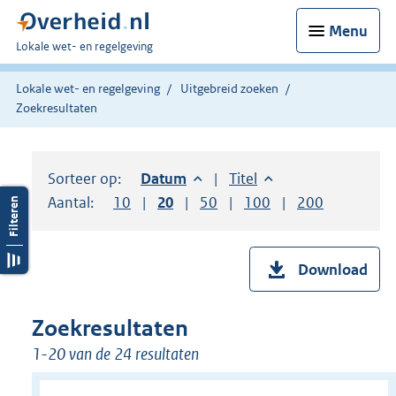
Menu
U
Lokale wet- en regelgeving
bent
hier:
Lokale wet- en regelgeving
Uitgebreid zoeken
Zoekresultaten
Sorteer op:
Sorteer op:
Datum
aflopend
Sorteer op:
Titel
oplopend
Aantal:
Toon
10
resultaten per pagina
Toon
20
resultaten per pagina
Toon
50
resultaten per pagina
Toon
100
resultaten per pag
Toon
200
resultaten
Download
Zoekresultaten
1-20 van de 24 resultaten