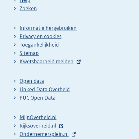
Help
e
Zoeken
p
a
Informatie hergebruiken
g
Privacy en cookies
i
Toegankelijkheid
n
Sitemap
E
Kwetsbaarheid melden
a
x
z
t
o
Open data
e
Linked Data Overheid
e
r
PUC Open Data
k
n
r
e
MijnOverheid.nl
e
l
E
Rijksoverheid.nl
s
i
x
E
Ondernemersplein.nl
u
n