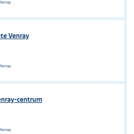
Venray
nte Venray
Venray
enray-centrum
Venray