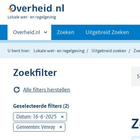
U
Lokale wet- en regelgeving
bent
Primaire
hier:
Andere
Overheid.nl
Zoeken
Uitgebreid Zoeken
sites
navigatie
binnen
U bent hier:
Lokale wet- en regelgeving
Uitgebreid zoeken
Zoe
Zoekfilter
S
Alle filters herstellen
Geselecteerde filters (2)
Datum: 16-6-2025
v
Z
e
Gemeenten: Venray
v
r
e