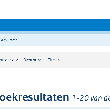
kresultaten
orteer op:
Sorteer op:
Datum
oplopend
Sorteer op:
Titel
oplopend
oekresultaten
1-20 van de