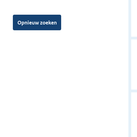
n
r
a
Opnieuw zoeken
y