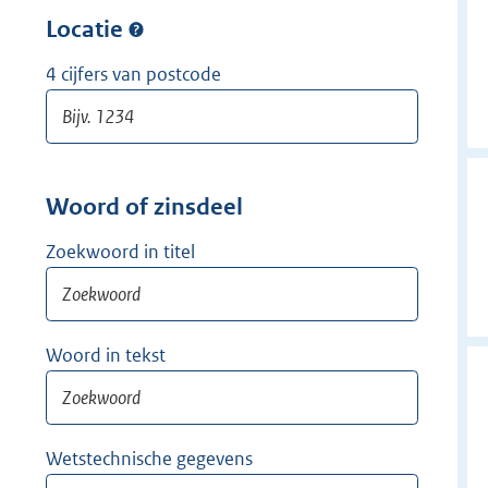
w
r
Locatie
i
w
j
i
4 cijfers van postcode
d
j
e
d
r
e
r
Woord of zinsdeel
Zoekwoord in titel
Woord in tekst
Wetstechnische gegevens