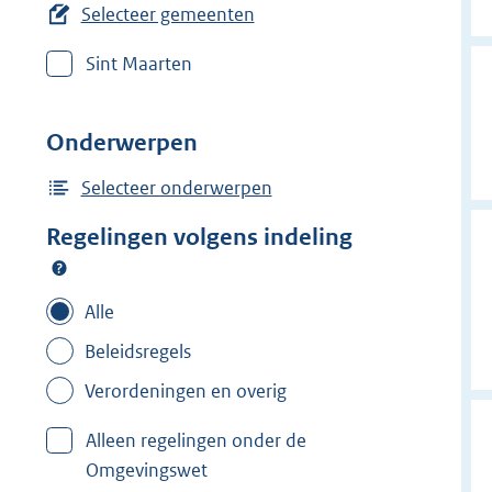
e
Selecteer gemeenten
r
Sint Maarten
w
i
j
Onderwerpen
d
e
Selecteer onderwerpen
r
Regelingen volgens indeling
f
i
l
Alle
t
Beleidsregels
e
Verordeningen en overig
r
:
Alleen regelingen onder de
V
Omgevingswet
e