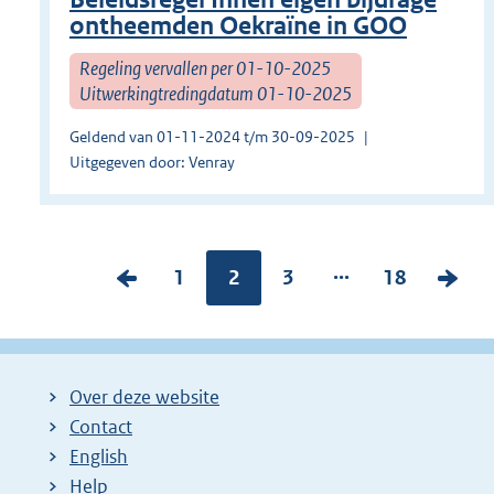
ontheemden Oekraïne in GOO
Regeling vervallen per 01-10-2025
Uitwerkingtredingdatum 01-10-2025
Geldend van 01-11-2024 t/m 30-09-2025
Uitgegeven door: Venray
...
V
P
1
Pagina:
2
P
3
P
18
V
o
a
a
a
o
r
g
g
g
l
i
i
i
i
g
Over deze website
g
n
n
n
e
Contact
e
a
a
a
n
English
p
:
:
:
d
Help