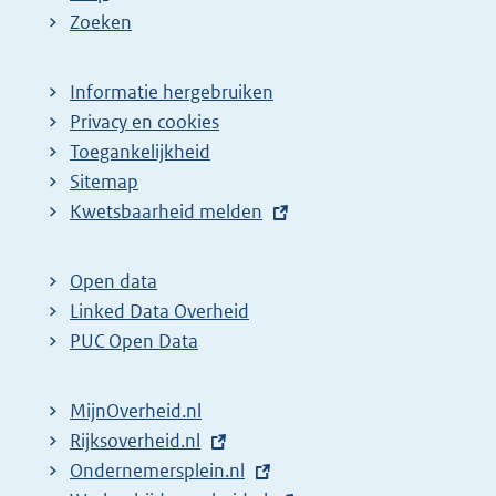
a
e
Zoeken
g
p
i
a
Informatie hergebruiken
n
g
Privacy en cookies
a
i
Toegankelijkheid
z
n
Sitemap
E
Kwetsbaarheid melden
o
a
x
e
z
t
k
o
Open data
e
Linked Data Overheid
r
e
r
PUC Open Data
e
k
n
s
r
e
MijnOverheid.nl
u
e
l
E
Rijksoverheid.nl
l
s
i
x
E
Ondernemersplein.nl
t
u
n