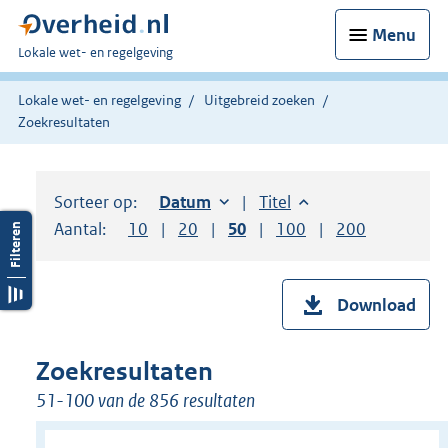
Menu
U
Lokale wet- en regelgeving
bent
hier:
Lokale wet- en regelgeving
Uitgebreid zoeken
Zoekresultaten
Sorteer op:
Sorteer op:
Datum
oplopend
Sorteer op:
Titel
oplopend
Aantal:
Toon
10
resultaten per pagina
Toon
20
resultaten per pagina
Toon
50
resultaten per pagina
Toon
100
resultaten per pag
Toon
200
resultaten
Download
Zoekresultaten
51-100 van de 856 resultaten