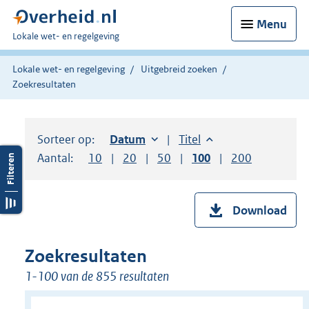
Menu
U
Lokale wet- en regelgeving
bent
hier:
Lokale wet- en regelgeving
Uitgebreid zoeken
Zoekresultaten
Sorteer op:
Sorteer op:
Datum
oplopend
Sorteer op:
Titel
oplopend
Aantal:
Toon
10
resultaten per pagina
Toon
20
resultaten per pagina
Toon
50
resultaten per pagina
Toon
100
resultaten per pag
Toon
200
resultaten
Download
Zoekresultaten
1-100 van de 855 resultaten