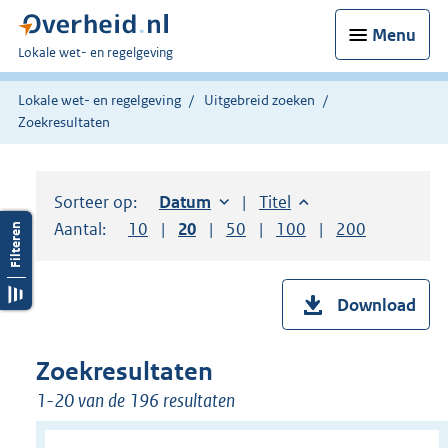
Menu
U
Lokale wet- en regelgeving
bent
hier:
Lokale wet- en regelgeving
Uitgebreid zoeken
Zoekresultaten
Sorteer op:
Sorteer op:
Datum
oplopend
Sorteer op:
Titel
oplopend
Aantal:
Toon
10
resultaten per pagina
Toon
20
resultaten per pagina
Toon
50
resultaten per pagina
Toon
100
resultaten per pag
Toon
200
resultaten
Download
Zoekresultaten
1-20 van de 196 resultaten