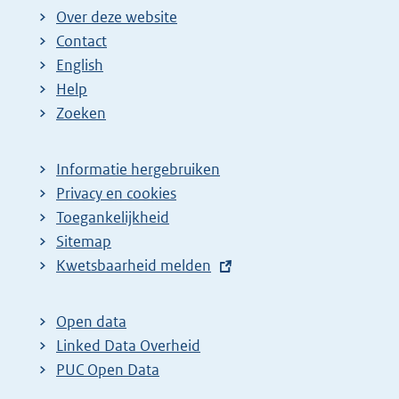
i
i
g
Over deze website
n
n
e
Contact
a
a
n
English
:
:
d
Help
e
Zoeken
p
a
Informatie hergebruiken
g
Privacy en cookies
i
Toegankelijkheid
n
Sitemap
E
Kwetsbaarheid melden
a
x
z
t
o
Open data
e
Linked Data Overheid
e
r
PUC Open Data
k
n