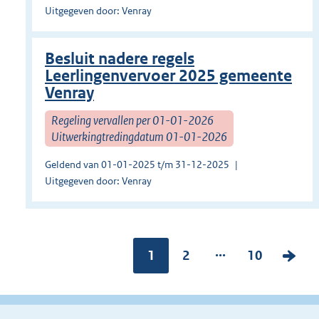
Uitgegeven door: Venray
Besluit nadere regels
Leerlingenvervoer 2025 gemeente
Venray
Regeling vervallen per 01-01-2026
Uitwerkingtredingdatum 01-01-2026
Geldend van 01-01-2025 t/m 31-12-2025
Uitgegeven door: Venray
...
Pagina:
1
P
2
P
10
V
a
a
o
g
g
l