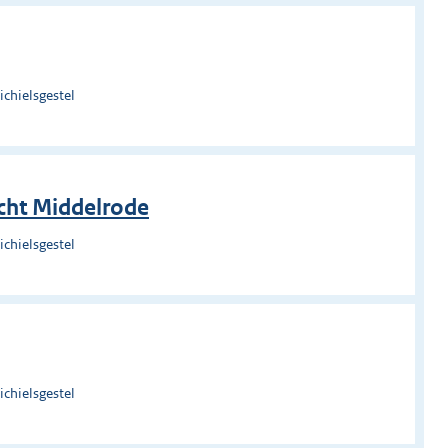
chielsgestel
cht Middelrode
chielsgestel
chielsgestel