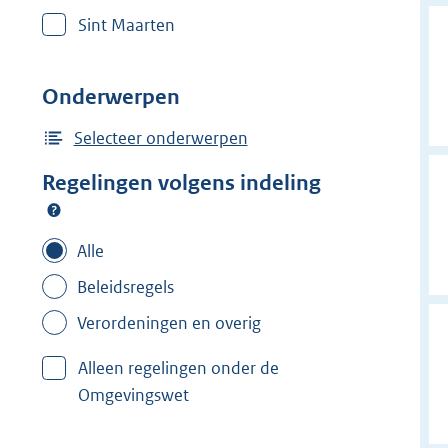
r
Sint Maarten
w
i
j
Onderwerpen
d
e
Selecteer onderwerpen
r
Regelingen volgens indeling
f
i
l
Alle
t
Beleidsregels
e
Verordeningen en overig
r
:
Alleen regelingen onder de
S
Omgevingswet
i
n