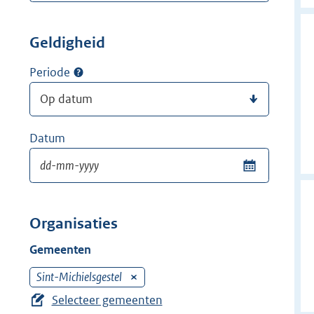
Geldigheid
Periode
Datum
Organisaties
Gemeenten
Sint-Michielsgestel
V
e
Selecteer gemeenten