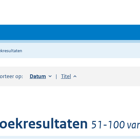
kresultaten
orteer op:
Sorteer op:
Datum
oplopend
Sorteer op:
Titel
oplopend
oekresultaten
51-100 van 