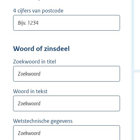
w
i
4 cijfers van postcode
j
d
e
r
Woord of zinsdeel
Zoekwoord in titel
Woord in tekst
Wetstechnische gegevens