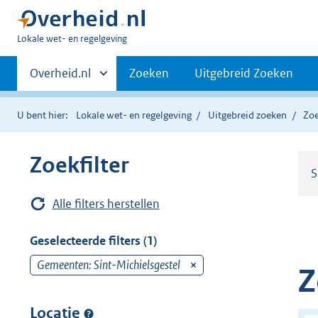
U
Lokale wet- en regelgeving
bent
Primaire
hier:
Andere
Overheid.nl
Zoeken
Uitgebreid Zoeken
sites
navigatie
binnen
U bent hier:
Lokale wet- en regelgeving
Uitgebreid zoeken
Zoe
Zoekfilter
S
Alle filters herstellen
Geselecteerde filters (1)
Gemeenten: Sint-Michielsgestel
v
Z
e
r
Locatie