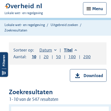
Menu
U
Lokale wet- en regelgeving
bent
hier:
Lokale wet- en regelgeving
Uitgebreid zoeken
Zoekresultaten
Sorteer op:
Sorteer op:
Datum
aflopend
Sorteer op:
Titel
aflopend
Aantal:
Toon
10
resultaten per pagina
Toon
20
resultaten per pagina
Toon
50
resultaten per pagina
Toon
100
resultaten per pag
Toon
200
resultaten
Download
Zoekresultaten
1-10 van de 547 resultaten