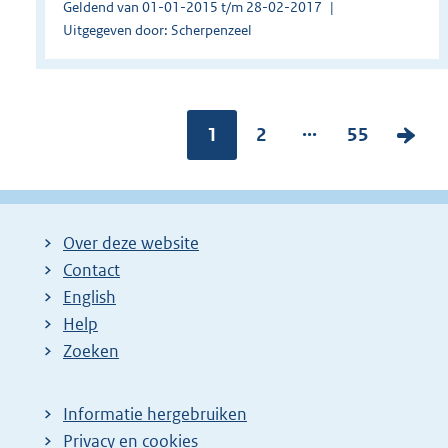
Geldend van 01-01-2015 t/m 28-02-2017
Uitgegeven door: Scherpenzeel
...
Pagina:
1
P
2
P
55
V
a
a
o
g
g
l
i
i
g
Over deze website
n
n
e
Contact
a
a
n
English
:
:
d
Help
e
Zoeken
p
a
Informatie hergebruiken
g
Privacy en cookies