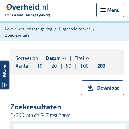
Menu
U
Lokale wet- en regelgeving
bent
hier:
Lokale wet- en regelgeving
Uitgebreid zoeken
Zoekresultaten
Sorteer op:
Sorteer op:
Datum
aflopend
Sorteer op:
Titel
oplopend
Aantal:
Toon
10
resultaten per pagina
Toon
20
resultaten per pagina
Toon
50
resultaten per pagina
Toon
100
resultaten per pag
Toon
200
resultaten
Download
Zoekresultaten
1-200 van de 547 resultaten