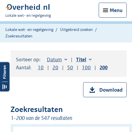
Menu
U
Lokale wet- en regelgeving
bent
hier:
Lokale wet- en regelgeving
Uitgebreid zoeken
Zoekresultaten
Sorteer op:
Sorteer op:
Datum
aflopend
Sorteer op:
Titel
oplopend
Aantal:
Toon
10
resultaten per pagina
Toon
20
resultaten per pagina
Toon
50
resultaten per pagina
Toon
100
resultaten per pag
Toon
200
resultaten
Download
Zoekresultaten
1-200 van de 547 resultaten