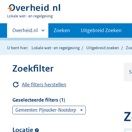
U
Lokale wet- en regelgeving
bent
Primaire
hier:
Andere
Overheid.nl
Zoeken
Uitgebreid Zoeken
sites
navigatie
binnen
U bent hier:
Lokale wet- en regelgeving
Uitgebreid zoeken
Zoe
Zoekfilter
S
Alle filters herstellen
Geselecteerde filters (1)
Gemeenten: Pijnacker-Nootdorp
v
Z
e
r
Locatie