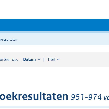
kresultaten
orteer op:
Sorteer op:
Datum
oplopend
Sorteer op:
Titel
oplopend
oekresultaten
951-974 va