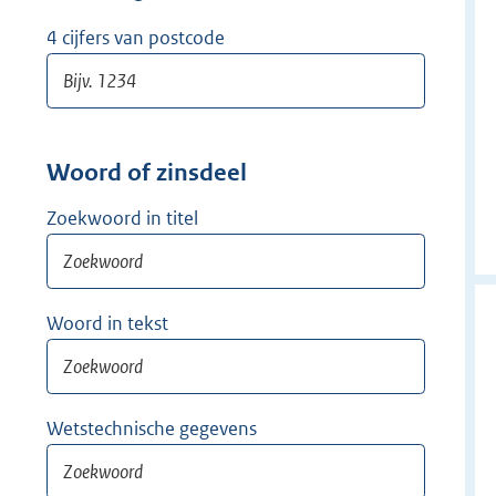
w
i
4 cijfers van postcode
j
d
e
r
Woord of zinsdeel
Zoekwoord in titel
Woord in tekst
Wetstechnische gegevens