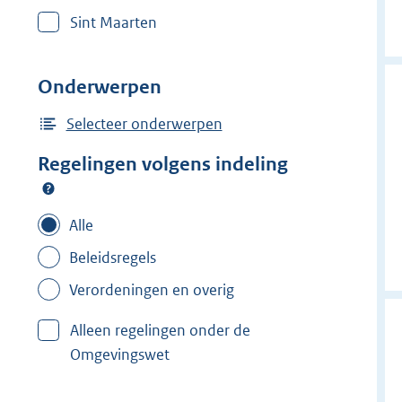
r
Sint Maarten
w
i
j
Onderwerpen
d
e
Selecteer onderwerpen
r
Regelingen volgens indeling
f
i
l
Alle
t
Beleidsregels
e
Verordeningen en overig
r
:
Alleen regelingen onder de
P
Omgevingswet
i
j