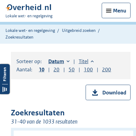
Menu
U
Lokale wet- en regelgeving
bent
hier:
Lokale wet- en regelgeving
Uitgebreid zoeken
Zoekresultaten
Sorteer op:
Sorteer op:
Datum
oplopend
Sorteer op:
Titel
oplopend
Aantal:
Toon
10
resultaten per pagina
Toon
20
resultaten per pagina
Toon
50
resultaten per pagina
Toon
100
resultaten per pag
Toon
200
resultaten
Download
Zoekresultaten
31-40 van de 1033 resultaten