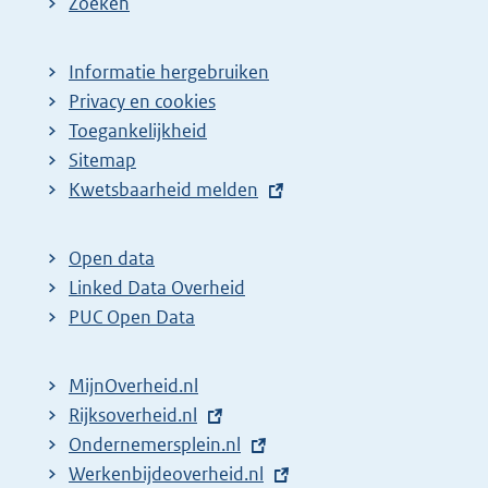
Zoeken
g
p
i
a
n
g
Informatie hergebruiken
Privacy en cookies
a
i
Toegankelijkheid
z
n
Sitemap
o
a
E
Kwetsbaarheid melden
e
z
x
k
o
t
Open data
r
e
e
Linked Data Overheid
e
k
r
PUC Open Data
s
r
n
u
e
e
MijnOverheid.nl
l
l
s
E
Rijksoverheid.nl
i
t
u
x
E
Ondernemersplein.nl
n
a
l
t
x
E
Werkenbijdeoverheid.nl
k