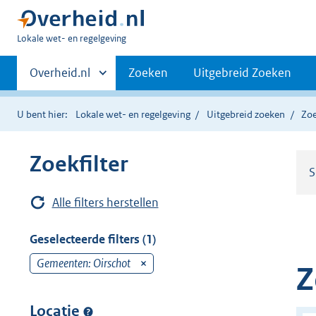
U
Lokale wet- en regelgeving
bent
Primaire
hier:
Andere
Overheid.nl
Zoeken
Uitgebreid Zoeken
sites
navigatie
binnen
U bent hier:
Lokale wet- en regelgeving
Uitgebreid zoeken
Zoe
Zoekfilter
S
Alle filters herstellen
Geselecteerde filters (1)
Gemeenten: Oirschot
v
Z
e
r
Locatie