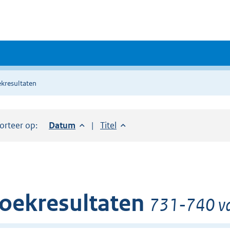
kresultaten
orteer op:
Sorteer op:
Datum
aflopend
Sorteer op:
Titel
oplopend
oekresultaten
731-740 va