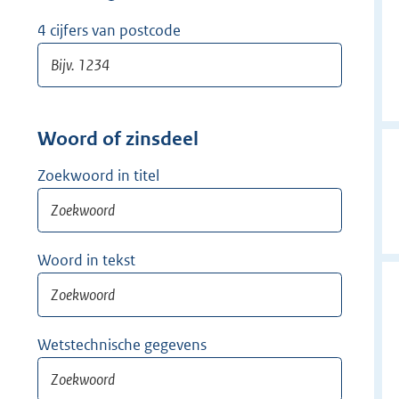
w
i
4 cijfers van postcode
j
d
e
r
Woord of zinsdeel
Zoekwoord in titel
Woord in tekst
Wetstechnische gegevens