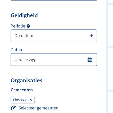
Geldigheid
Periode
Datum
Organisaties
Gemeenten
Oirschot
V
e
Selecteer gemeenten