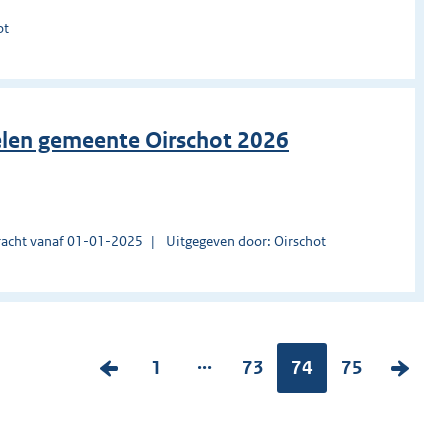
ot
nelen gemeente Oirschot 2026
acht vanaf 01-01-2025
Uitgegeven door: Oirschot
...
V
P
1
P
73
Pagina:
74
P
75
V
o
a
a
a
o
r
g
g
g
l