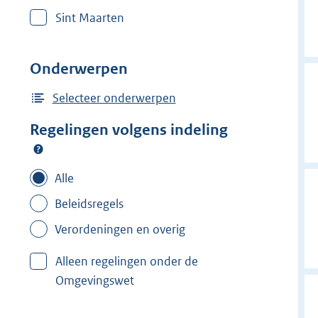
r
Sint Maarten
w
i
j
Onderwerpen
d
e
Selecteer onderwerpen
r
Regelingen volgens indeling
f
i
l
Alle
t
Beleidsregels
e
Verordeningen en overig
r
:
Alleen regelingen onder de
O
Omgevingswet
i
r