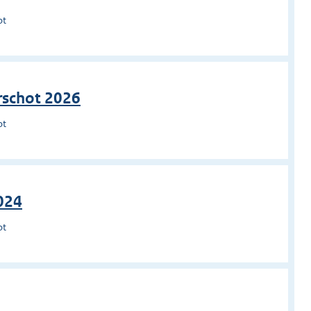
ot
rschot 2026
ot
024
ot