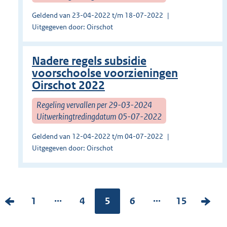
Geldend van 23-04-2022 t/m 18-07-2022
Uitgegeven door: Oirschot
Nadere regels subsidie
voorschoolse voorzieningen
Oirschot 2022
Regeling vervallen per 29-03-2024
Uitwerkingtredingdatum 05-07-2022
Geldend van 12-04-2022 t/m 04-07-2022
Uitgegeven door: Oirschot
...
...
V
P
1
P
4
Pagina:
5
P
6
P
15
V
o
a
a
a
a
o