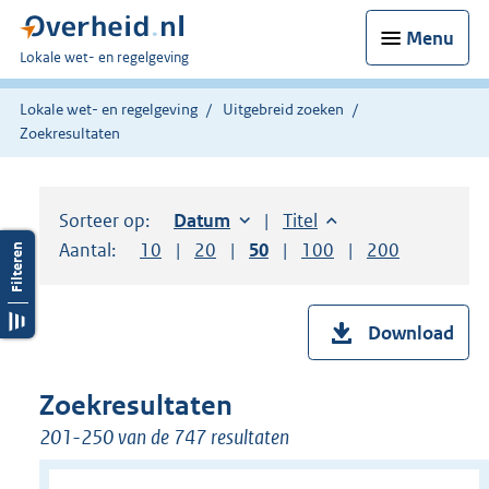
Menu
U
Lokale wet- en regelgeving
bent
hier:
Lokale wet- en regelgeving
Uitgebreid zoeken
Zoekresultaten
Sorteer op:
Sorteer op:
Datum
oplopend
Sorteer op:
Titel
oplopend
Aantal:
Toon
10
resultaten per pagina
Toon
20
resultaten per pagina
Toon
50
resultaten per pagina
Toon
100
resultaten per pag
Toon
200
resultaten
Download
Zoekresultaten
201-250 van de 747 resultaten