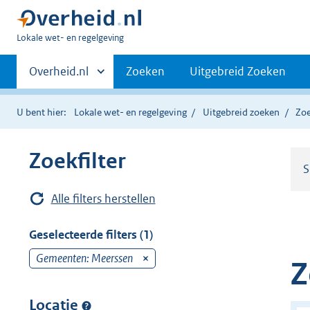
U
Lokale wet- en regelgeving
bent
Primaire
hier:
Andere
Overheid.nl
Zoeken
Uitgebreid Zoeken
sites
navigatie
binnen
U bent hier:
Lokale wet- en regelgeving
Uitgebreid zoeken
Zoe
Zoekfilter
S
Alle filters herstellen
Geselecteerde filters (1)
Gemeenten: Meerssen
v
Z
e
r
Locatie