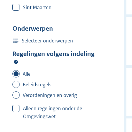
r
Sint Maarten
w
i
j
Onderwerpen
d
e
Selecteer onderwerpen
r
Regelingen volgens indeling
f
i
l
Alle
t
Beleidsregels
e
Verordeningen en overig
r
:
Alleen regelingen onder de
M
Omgevingswet
e
e