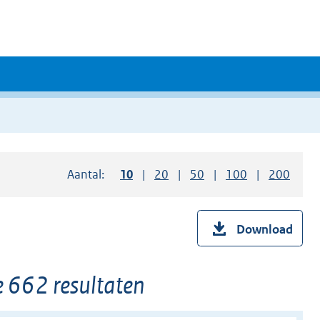
Aantal:
Toon
10
resultaten per pagina
Toon
20
resultaten per pagina
Toon
50
resultaten per pagina
Toon
100
resultaten pe
Toon
200
resul
Download
 662 resultaten