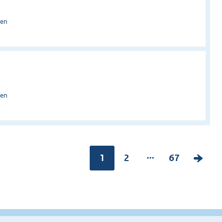
sen
sen
...
Pagina:
1
P
2
P
67
V
a
a
o
g
g
l
i
i
g
n
n
e