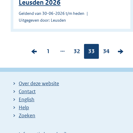
Leusden 2026
Geldend van 30-06-2026 t/m heden
Uitgegeven door: Leusden
...
V
P
1
P
32
Pagina:
33
P
34
V
o
a
a
a
o
r
g
g
g
l
i
i
i
i
g
Over deze website
g
n
n
n
e
Contact
e
a
a
a
n
English
p
:
:
:
d
Help
a
e
Zoeken
g
p
i
a