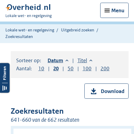
Menu
U
Lokale wet- en regelgeving
bent
hier:
Lokale wet- en regelgeving
Uitgebreid zoeken
Zoekresultaten
Sorteer op:
Sorteer op:
Datum
aflopend
Sorteer op:
Titel
oplopend
Aantal:
Toon
10
resultaten per pagina
Toon
20
resultaten per pagina
Toon
50
resultaten per pagina
Toon
100
resultaten per pag
Toon
200
resultaten
Download
Zoekresultaten
641-660 van de 662 resultaten