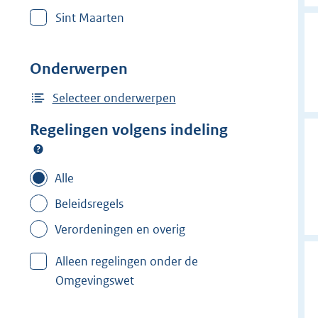
r
Sint Maarten
w
i
j
Onderwerpen
d
e
Selecteer onderwerpen
r
Regelingen volgens indeling
f
i
l
Alle
t
Beleidsregels
e
Verordeningen en overig
r
:
Alleen regelingen onder de
L
Omgevingswet
e
u