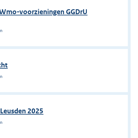
it Wmo-voorzieningen GGDrU
en
cht
en
g Leusden 2025
en