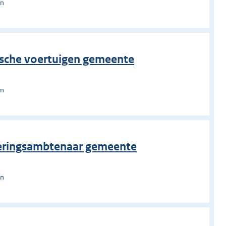
en
rische voertuigen gemeente
en
rderingsambtenaar gemeente
en