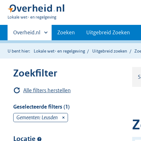
U
Lokale wet- en regelgeving
bent
Primaire
hier:
Andere
Overheid.nl
Zoeken
Uitgebreid Zoeken
sites
navigatie
binnen
U bent hier:
Lokale wet- en regelgeving
Uitgebreid zoeken
Zoe
Zoekfilter
S
Alle filters herstellen
Geselecteerde filters (1)
Gemeenten: Leusden
v
Z
e
r
Locatie