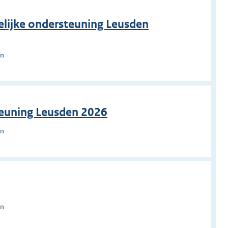
elijke ondersteuning Leusden
en
teuning Leusden 2026
en
en