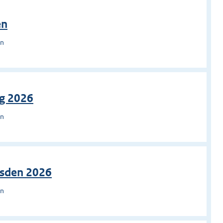
en
en
g 2026
en
usden 2026
en