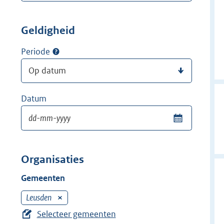
Geldigheid
Periode
Datum
Organisaties
Gemeenten
Leusden
V
e
Selecteer gemeenten