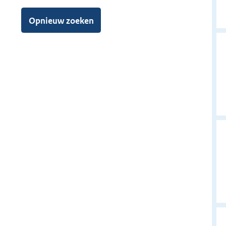
s
d
Opnieuw zoeken
e
n