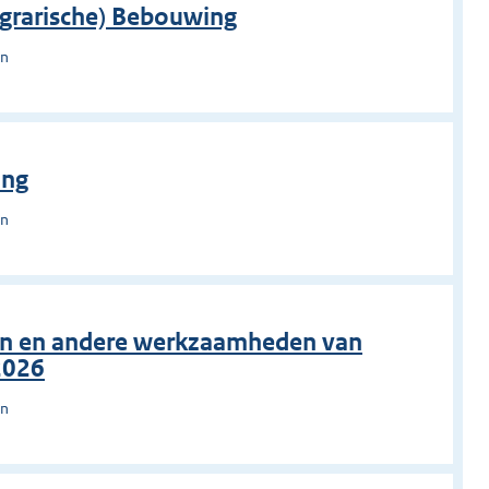
rarische) Bebouwing
en
ing
en
en en andere werkzaamheden van
2026
en