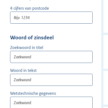
w
i
4 cijfers van postcode
j
d
e
r
Woord of zinsdeel
Zoekwoord in titel
Woord in tekst
Wetstechnische gegevens