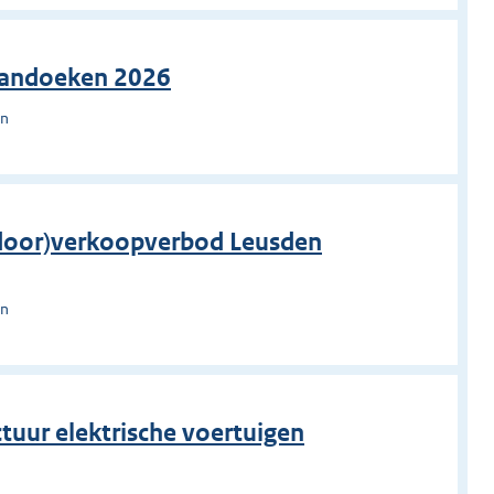
spandoeken 2026
en
 (door)verkoopverbod Leusden
en
ctuur elektrische voertuigen