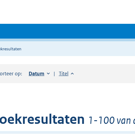
kresultaten
orteer op:
Sorteer op:
Datum
oplopend
Sorteer op:
Titel
oplopend
oekresultaten
1-100 van d