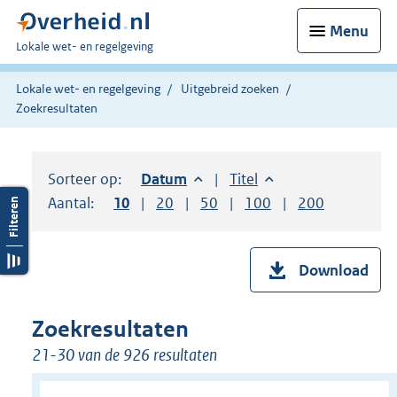
Menu
U
Lokale wet- en regelgeving
bent
hier:
Lokale wet- en regelgeving
Uitgebreid zoeken
Zoekresultaten
Sorteer op:
Sorteer op:
Datum
aflopend
Sorteer op:
Titel
oplopend
Aantal:
Toon
10
resultaten per pagina
Toon
20
resultaten per pagina
Toon
50
resultaten per pagina
Toon
100
resultaten per pag
Toon
200
resultaten
Download
Zoekresultaten
21-30 van de 926 resultaten