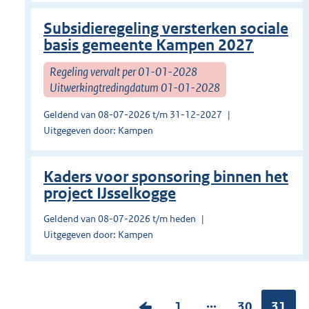
Subsidieregeling versterken sociale
basis gemeente Kampen 2027
Regeling vervalt per 01-01-2028
Uitwerkingtredingdatum 01-01-2028
Geldend van 08-07-2026 t/m 31-12-2027
Uitgegeven door: Kampen
Kaders voor sponsoring binnen het
project IJsselkogge
Geldend van 08-07-2026 t/m heden
Uitgegeven door: Kampen
...
V
P
1
P
30
Pagina
31