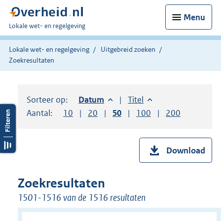
Menu
U
Lokale wet- en regelgeving
bent
hier:
Lokale wet- en regelgeving
Uitgebreid zoeken
Zoekresultaten
Sorteer op:
Sorteer op:
Datum
aflopend
Sorteer op:
Titel
oplopend
Aantal:
Toon
10
resultaten per pagina
Toon
20
resultaten per pagina
Toon
50
resultaten per pagina
Toon
100
resultaten per pag
Toon
200
resultaten
Download
Zoekresultaten
1501-1516 van de 1516 resultaten