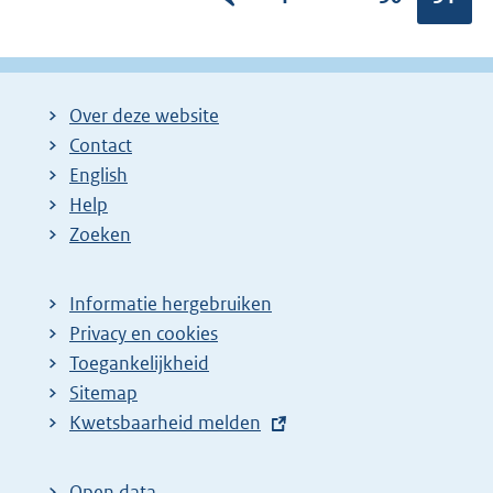
o
a
a
r
g
g
i
i
i
Over deze website
g
n
n
Contact
e
a
a
English
p
:
:
Help
a
Zoeken
g
i
Informatie hergebruiken
n
Privacy en cookies
a
Toegankelijkheid
z
Sitemap
E
Kwetsbaarheid melden
o
x
e
t
k
Open data