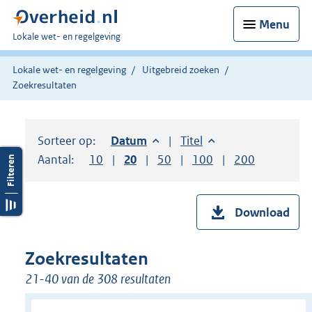
Menu
U
Lokale wet- en regelgeving
bent
hier:
Lokale wet- en regelgeving
Uitgebreid zoeken
Zoekresultaten
Sorteer op:
Sorteer op:
Datum
aflopend
Sorteer op:
Titel
oplopend
Aantal:
Toon
10
resultaten per pagina
Toon
20
resultaten per pagina
Toon
50
resultaten per pagina
Toon
100
resultaten per pag
Toon
200
resultaten
Download
Zoekresultaten
21-40 van de 308 resultaten