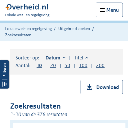
Menu
U
Lokale wet- en regelgeving
bent
hier:
Lokale wet- en regelgeving
Uitgebreid zoeken
Zoekresultaten
Sorteer op:
Sorteer op:
Datum
oplopend
Sorteer op:
Titel
oplopend
Aantal:
Toon
10
resultaten per pagina
Toon
20
resultaten per pagina
Toon
50
resultaten per pagina
Toon
100
resultaten per pag
Toon
200
resultaten
Download
Zoekresultaten
1-10 van de 376 resultaten