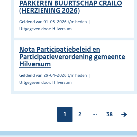
PARKEREN BUURTSCHAP CRAILO
(HERZIENING 2026)
Geldend van 01-05-2026 t/m heden
Uitgegeven door: Hilversum
Nota Participatiebeleid en
Participatieverordening gemeente
Hilversum
Geldend van 29-04-2026 t/m heden
Uitgegeven door: Hilversum
...
Pagina:
1
P
2
P
38
V
a
a
o
g
g
l