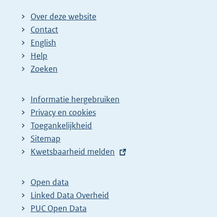
i
i
g
Over deze website
n
n
e
Contact
a
a
n
English
:
:
d
Help
e
Zoeken
p
a
Informatie hergebruiken
g
Privacy en cookies
i
Toegankelijkheid
n
Sitemap
E
Kwetsbaarheid melden
a
x
z
t
o
Open data
e
Linked Data Overheid
e
r
PUC Open Data
k