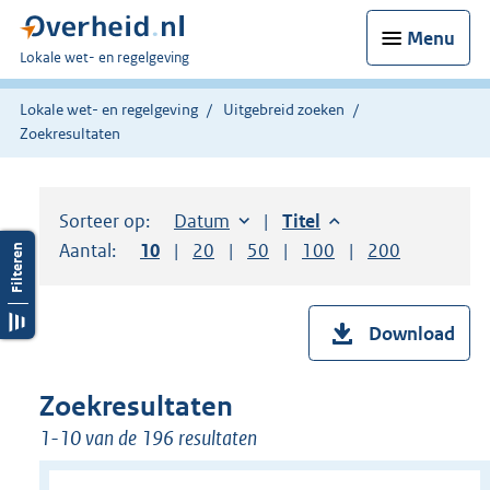
Menu
U
Lokale wet- en regelgeving
bent
hier:
Lokale wet- en regelgeving
Uitgebreid zoeken
Zoekresultaten
Sorteer op:
Sorteer op:
Datum
aflopend
Sorteer op:
Titel
aflopend
Aantal:
Toon
10
resultaten per pagina
Toon
20
resultaten per pagina
Toon
50
resultaten per pagina
Toon
100
resultaten per pag
Toon
200
resultaten
Download
Zoekresultaten
1-10 van de 196 resultaten