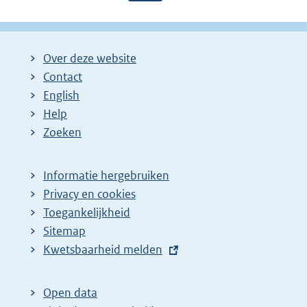
a
a
o
g
g
l
i
i
g
Over deze website
n
n
e
Contact
a
a
n
English
:
:
d
Help
e
Zoeken
p
a
Informatie hergebruiken
g
Privacy en cookies
i
Toegankelijkheid
n
Sitemap
E
Kwetsbaarheid melden
a
x
z
t
o
Open data
e