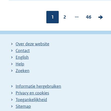
...
Pagina:
1
P
2
P
46
V
a
a
o
g
g
l
i
i
g
Over deze website
n
n
e
Contact
a
a
n
English
:
:
d
Help
e
Zoeken
p
a
Informatie hergebruiken
g
Privacy en cookies
i
Toegankelijkheid
n
Sitemap