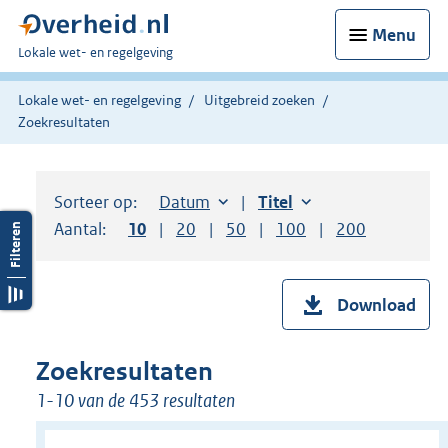
Menu
U
Lokale wet- en regelgeving
bent
hier:
Lokale wet- en regelgeving
Uitgebreid zoeken
Zoekresultaten
Sorteer op:
Sorteer op:
Datum
aflopend
Sorteer op:
Titel
oplopend
Aantal:
Toon
10
resultaten per pagina
Toon
20
resultaten per pagina
Toon
50
resultaten per pagina
Toon
100
resultaten per pag
Toon
200
resultaten
Download
Zoekresultaten
1-10 van de 453 resultaten