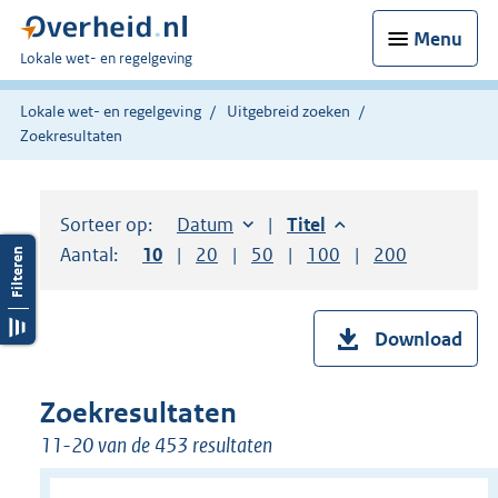
Menu
U
Lokale wet- en regelgeving
bent
hier:
Lokale wet- en regelgeving
Uitgebreid zoeken
Zoekresultaten
Sorteer op:
Sorteer op:
Datum
aflopend
Sorteer op:
Titel
aflopend
Aantal:
Toon
10
resultaten per pagina
Toon
20
resultaten per pagina
Toon
50
resultaten per pagina
Toon
100
resultaten per pag
Toon
200
resultaten
Download
Zoekresultaten
11-20 van de 453 resultaten