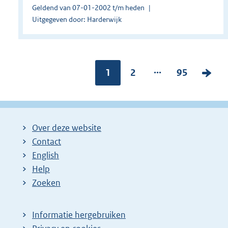
Geldend van 07-01-2002 t/m heden
Uitgegeven door: Harderwijk
...
Pagina:
1
P
2
P
95
V
a
a
o
g
g
l
i
i
g
Over deze website
n
n
e
Contact
a
a
n
English
:
:
d
Help
e
Zoeken
p
a
Informatie hergebruiken
g