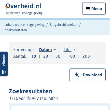
Menu
U
Lokale wet- en regelgeving
bent
hier:
Lokale wet- en regelgeving
Uitgebreid zoeken
Zoekresultaten
Sorteer op:
Sorteer op:
Datum
aflopend
Sorteer op:
Titel
oplopend
Aantal:
Toon
10
resultaten per pagina
Toon
20
resultaten per pagina
Toon
50
resultaten per pagina
Toon
100
resultaten per pag
Toon
200
resultaten
Download
Zoekresultaten
1-10 van de 947 resultaten