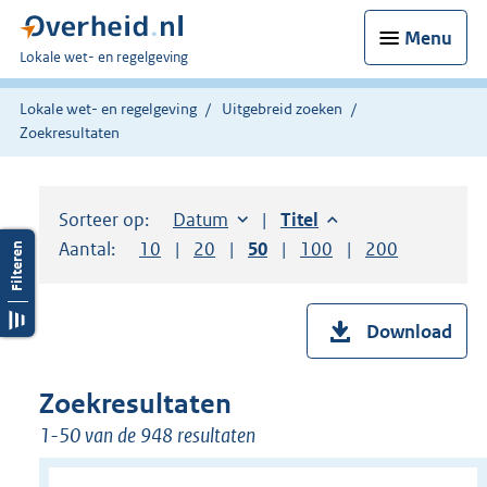
Menu
U
Lokale wet- en regelgeving
bent
hier:
Lokale wet- en regelgeving
Uitgebreid zoeken
Zoekresultaten
Sorteer op:
Sorteer op:
Datum
aflopend
Sorteer op:
Titel
aflopend
Aantal:
Toon
10
resultaten per pagina
Toon
20
resultaten per pagina
Toon
50
resultaten per pagina
Toon
100
resultaten per pag
Toon
200
resultaten
Download
Zoekresultaten
1-50 van de 948 resultaten