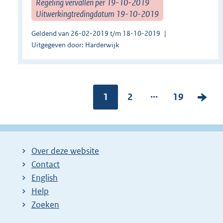
Regeling vervallen per 19-10-2019
Uitwerkingtredingdatum 19-10-2019
Geldend van 26-02-2019 t/m 18-10-2019
Uitgegeven door: Harderwijk
...
Pagina:
1
P
2
P
19
V
a
a
o
g
g
l
i
i
g
Over deze website
n
n
e
Contact
a
a
n
English
:
:
d
Help
e
Zoeken
p