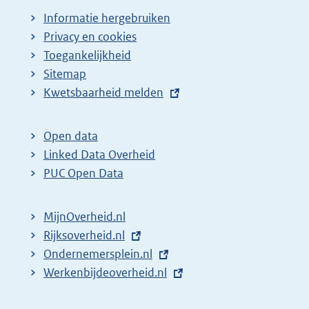
a
Informatie hergebruiken
g
Privacy en cookies
i
Toegankelijkheid
n
Sitemap
E
Kwetsbaarheid melden
a
x
z
t
o
Open data
e
Linked Data Overheid
e
r
PUC Open Data
k
n
r
e
MijnOverheid.nl
e
l
E
Rijksoverheid.nl
s
i
x
E
Ondernemersplein.nl
u
n
t
x
E
Werkenbijdeoverheid.nl
k
l
e
t
x
:
t