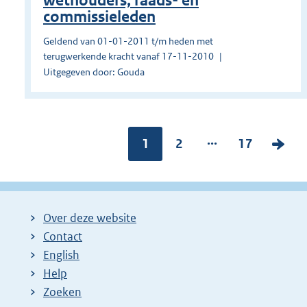
wethouders, raads- en
commissieleden
Geldend van 01-01-2011 t/m heden met
terugwerkende kracht vanaf 17-11-2010
Uitgegeven door: Gouda
...
Pagina:
1
P
2
P
17
V
a
a
o
g
g
l
i
i
g
Over deze website
n
n
e
Contact
a
a
n
English
:
:
d
Help
e
Zoeken