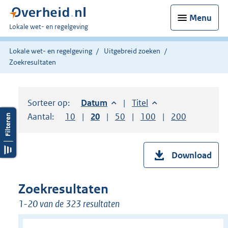
Menu
U
Lokale wet- en regelgeving
bent
hier:
Lokale wet- en regelgeving
Uitgebreid zoeken
Zoekresultaten
Sorteer op:
Sorteer op:
Datum
aflopend
Sorteer op:
Titel
oplopend
Aantal:
Toon
10
resultaten per pagina
Toon
20
resultaten per pagina
Toon
50
resultaten per pagina
Toon
100
resultaten per pag
Toon
200
resultaten
Download
Zoekresultaten
1-20 van de 323 resultaten