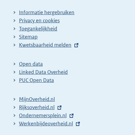
p
a
Informatie hergebruiken
g
Privacy en cookies
i
Toegankelijkheid
n
Sitemap
E
Kwetsbaarheid melden
a
x
z
t
o
Open data
e
Linked Data Overheid
e
r
PUC Open Data
k
n
r
e
MijnOverheid.nl
e
l
E
Rijksoverheid.nl
s
i
x
E
Ondernemersplein.nl
u
n
t
x
E
Werkenbijdeoverheid.nl
k
l
e
t
x
: