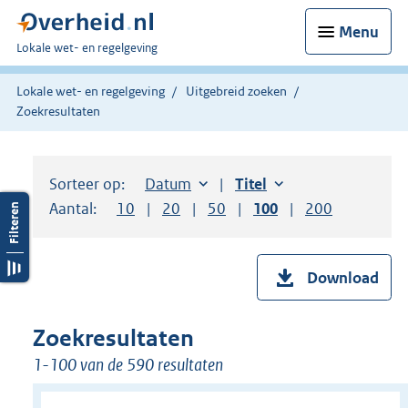
Menu
U
Lokale wet- en regelgeving
bent
hier:
Lokale wet- en regelgeving
Uitgebreid zoeken
Zoekresultaten
Sorteer op:
Sorteer op:
Datum
aflopend
Sorteer op:
Titel
oplopend
Aantal:
Toon
10
resultaten per pagina
Toon
20
resultaten per pagina
Toon
50
resultaten per pagina
Toon
100
resultaten per pag
Toon
200
resultaten
Download
Zoekresultaten
1-100 van de 590 resultaten