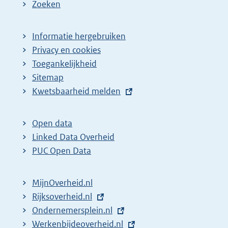
e
Zoeken
p
a
Informatie hergebruiken
g
Privacy en cookies
i
Toegankelijkheid
n
Sitemap
E
Kwetsbaarheid melden
a
x
z
t
o
Open data
e
Linked Data Overheid
e
r
PUC Open Data
k
n
r
e
MijnOverheid.nl
e
l
E
Rijksoverheid.nl
s
i
x
E
Ondernemersplein.nl
u
n
t
x
E
Werkenbijdeoverheid.nl