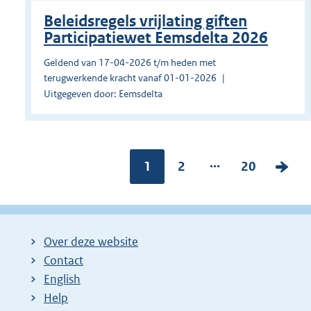
Beleidsregels vrijlating giften
Participatiewet Eemsdelta 2026
Geldend van 17-04-2026 t/m heden met
terugwerkende kracht vanaf 01-01-2026
Uitgegeven door: Eemsdelta
...
Pagina:
1
P
2
P
20
V
a
a
o
g
g
l
i
i
g
Over deze website
n
n
e
Contact
a
a
n
English
:
:
d
Help