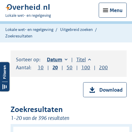
Menu
U
Lokale wet- en regelgeving
bent
hier:
Lokale wet- en regelgeving
Uitgebreid zoeken
Zoekresultaten
Sorteer op:
Sorteer op:
Datum
oplopend
Sorteer op:
Titel
oplopend
Aantal:
Toon
10
resultaten per pagina
Toon
20
resultaten per pagina
Toon
50
resultaten per pagina
Toon
100
resultaten per pag
Toon
200
resultaten
Download
Zoekresultaten
1-20 van de 396 resultaten