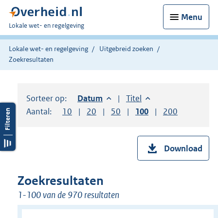
Menu
U
Lokale wet- en regelgeving
bent
hier:
Lokale wet- en regelgeving
Uitgebreid zoeken
Zoekresultaten
Sorteer op:
Sorteer op:
Datum
aflopend
Sorteer op:
Titel
oplopend
Aantal:
Toon
10
resultaten per pagina
Toon
20
resultaten per pagina
Toon
50
resultaten per pagina
Toon
100
resultaten per pag
Toon
200
resultaten
Download
Zoekresultaten
1-100 van de 970 resultaten