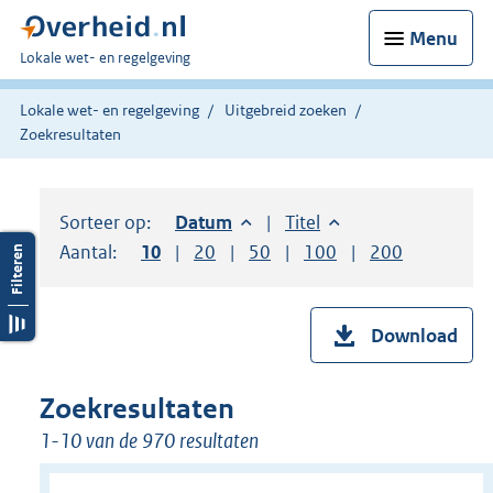
Menu
U
Lokale wet- en regelgeving
bent
hier:
Lokale wet- en regelgeving
Uitgebreid zoeken
Zoekresultaten
Sorteer op:
Sorteer op:
Datum
aflopend
Sorteer op:
Titel
oplopend
Aantal:
Toon
10
resultaten per pagina
Toon
20
resultaten per pagina
Toon
50
resultaten per pagina
Toon
100
resultaten per pag
Toon
200
resultaten
Download
Zoekresultaten
1-10 van de 970 resultaten