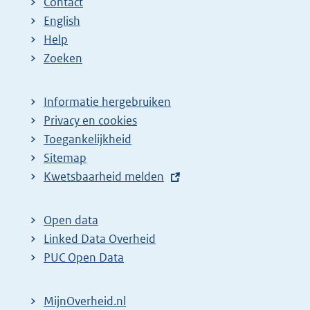
Contact
a
a
n
English
:
:
d
Help
e
Zoeken
p
a
Informatie hergebruiken
g
Privacy en cookies
i
Toegankelijkheid
n
Sitemap
E
Kwetsbaarheid melden
a
x
z
t
o
Open data
e
Linked Data Overheid
e
r
PUC Open Data
k
n
r
e
MijnOverheid.nl
e
l