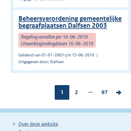
Beheersverordening gemeentelijke
begraafplaatsen Dalfsen 2003
Regeling vervallen per 16-06-2010
Uitwerkingtredingdatum 16-06-2010
Geldend van 01-01-2003 t/m 15-06-2010
Uitgegeven door: Dalfsen
...
Pagina:
1
P
2
P
97
V
a
a
o
g
g
l
i
i
g
Over deze website
n
n
e