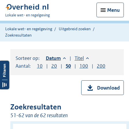
Menu
U
Lokale wet- en regelgeving
bent
hier:
Lokale wet- en regelgeving
Uitgebreid zoeken
Zoekresultaten
Sorteer op:
Sorteer op:
Datum
aflopend
Sorteer op:
Titel
oplopend
Aantal:
Toon
10
resultaten per pagina
Toon
20
resultaten per pagina
Toon
50
resultaten per pagina
Toon
100
resultaten per pag
Toon
200
resultaten
Download
Zoekresultaten
51-62 van de 62 resultaten