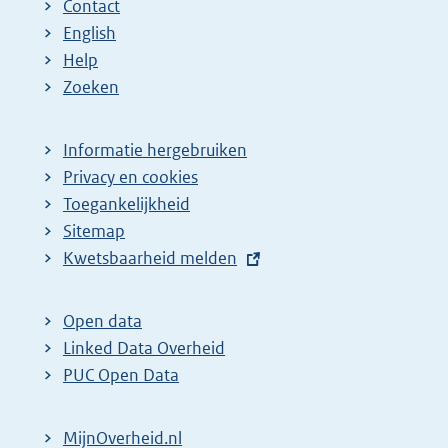
Contact
e
a
English
p
:
Help
a
Zoeken
g
i
Informatie hergebruiken
n
Privacy en cookies
a
Toegankelijkheid
z
Sitemap
E
Kwetsbaarheid melden
o
x
e
t
k
Open data
e
Linked Data Overheid
r
r
PUC Open Data
e
n
s
e
MijnOverheid.nl
u
l