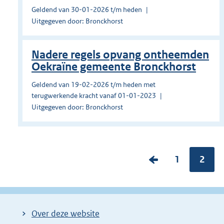
Geldend van 30-01-2026 t/m heden
Uitgegeven door: Bronckhorst
Nadere regels opvang ontheemden
Oekraïne gemeente Bronckhorst
Geldend van 19-02-2026 t/m heden met
terugwerkende kracht vanaf 01-01-2023
Uitgegeven door: Bronckhorst
V
P
1
Pagin
2
o
a
r
g
i
i
Over deze website
g
n