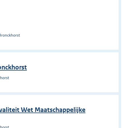
Bronckhorst
ronckhorst
horst
waliteit Wet Maatschappelijke
horst