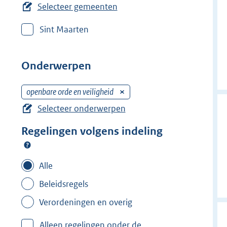
e
Selecteer gemeenten
r
Sint Maarten
w
i
j
Onderwerpen
d
e
openbare orde en veiligheid
V
r
e
Selecteer onderwerpen
f
r
i
Regelingen volgens indeling
w
l
i
t
j
Alle
e
d
r
Beleidsregels
e
:
r
Verordeningen en overig
B
f
r
Alleen regelingen onder de