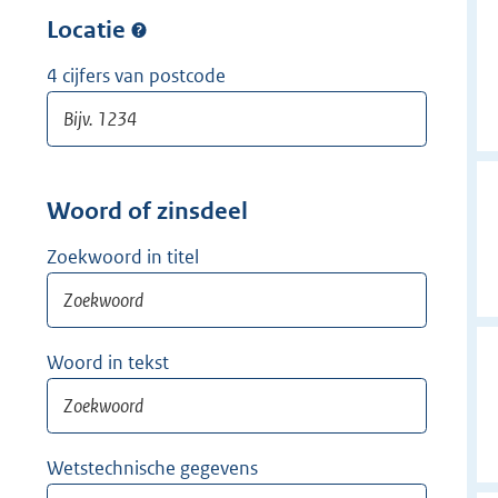
w
r
Locatie
i
w
j
i
4 cijfers van postcode
d
j
e
d
r
e
r
Woord of zinsdeel
Zoekwoord in titel
Woord in tekst
Wetstechnische gegevens