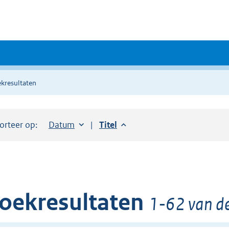
kresultaten
orteer op:
Sorteer op:
Datum
aflopend
Sorteer op:
Titel
aflopend
oekresultaten
1-62 van de