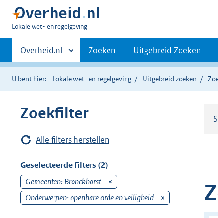
U
Lokale wet- en regelgeving
bent
Primaire
hier:
Andere
Overheid.nl
Zoeken
Uitgebreid Zoeken
sites
navigatie
binnen
U bent hier:
Lokale wet- en regelgeving
Uitgebreid zoeken
Zoe
Zoekfilter
S
Alle filters herstellen
Geselecteerde filters (2)
Gemeenten: Bronckhorst
v
Z
e
Onderwerpen: openbare orde en veiligheid
v
r
e