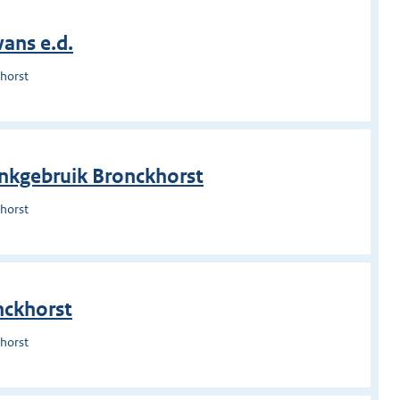
vans e.d.
horst
ankgebruik Bronckhorst
horst
nckhorst
horst