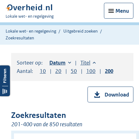
Menu
U
Lokale wet- en regelgeving
bent
hier:
Lokale wet- en regelgeving
Uitgebreid zoeken
Zoekresultaten
Sorteer op:
Sorteer op:
Datum
oplopend
Sorteer op:
Titel
oplopend
Aantal:
Toon
10
resultaten per pagina
Toon
20
resultaten per pagina
Toon
50
resultaten per pagina
Toon
100
resultaten per pag
Toon
200
resultaten
Download
Zoekresultaten
201-400 van de 850 resultaten