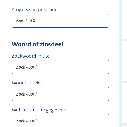
w
i
4 cijfers van postcode
j
d
e
r
Woord of zinsdeel
Zoekwoord in titel
Woord in tekst
Wetstechnische gegevens