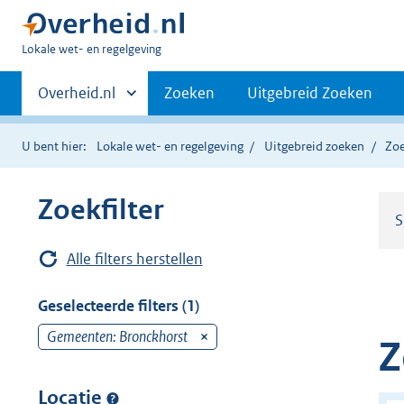
U
Lokale wet- en regelgeving
bent
Primaire
hier:
Andere
Overheid.nl
Zoeken
Uitgebreid Zoeken
sites
navigatie
binnen
U bent hier:
Lokale wet- en regelgeving
Uitgebreid zoeken
Zoe
Zoekfilter
S
Alle filters herstellen
Geselecteerde filters (1)
Gemeenten: Bronckhorst
v
Z
e
r
Locatie