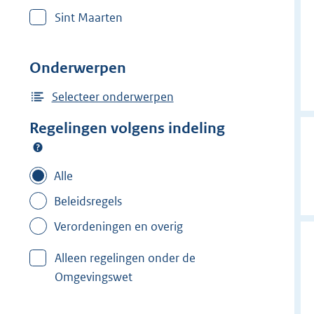
r
Sint Maarten
w
i
j
Onderwerpen
d
e
Selecteer onderwerpen
r
Regelingen volgens indeling
f
i
l
Alle
t
Beleidsregels
e
Verordeningen en overig
r
:
Alleen regelingen onder de
B
Omgevingswet
r
o