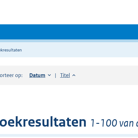
kresultaten
orteer op:
Sorteer op:
Datum
oplopend
Sorteer op:
Titel
oplopend
oekresultaten
1-100 van d