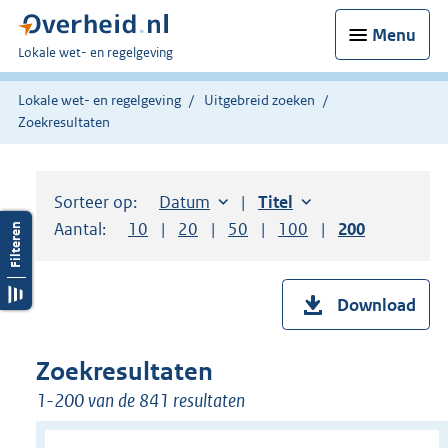
Menu
U
Lokale wet- en regelgeving
bent
hier:
Lokale wet- en regelgeving
Uitgebreid zoeken
Zoekresultaten
Sorteer op:
Sorteer op:
Datum
aflopend
Sorteer op:
Titel
oplopend
Aantal:
Toon
10
resultaten per pagina
Toon
20
resultaten per pagina
Toon
50
resultaten per pagina
Toon
100
resultaten per pag
Toon
200
resultaten
Download
Zoekresultaten
1-200 van de 841 resultaten